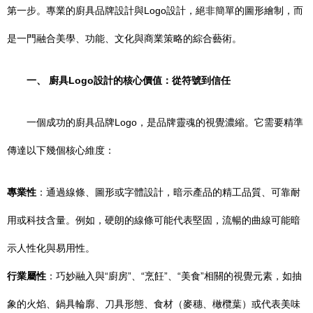
第一步。專業的廚具品牌設計與Logo設計，絕非簡單的圖形繪制，而
是一門融合美學、功能、文化與商業策略的綜合藝術。
一、 廚具Logo設計的核心價值：從符號到信任
一個成功的廚具品牌Logo，是品牌靈魂的視覺濃縮。它需要精準
傳達以下幾個核心維度：
專業性
：通過線條、圖形或字體設計，暗示產品的精工品質、可靠耐
用或科技含量。例如，硬朗的線條可能代表堅固，流暢的曲線可能暗
示人性化與易用性。
行業屬性
：巧妙融入與“廚房”、“烹飪”、“美食”相關的視覺元素，如抽
象的火焰、鍋具輪廓、刀具形態、食材（麥穗、橄欖葉）或代表美味